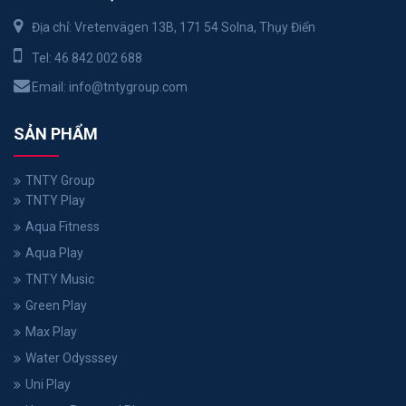
Địa chỉ: Vretenvägen 13B, 171 54 Solna, Thụy Điển
Tel:
46 842 002 688
Email:
info@tntygroup.com
SẢN PHẨM
TNTY Group
TNTY Play
Aqua Fitness
Aqua Play
TNTY Music
Green Play
Max Play
Water Odysssey
Uni Play