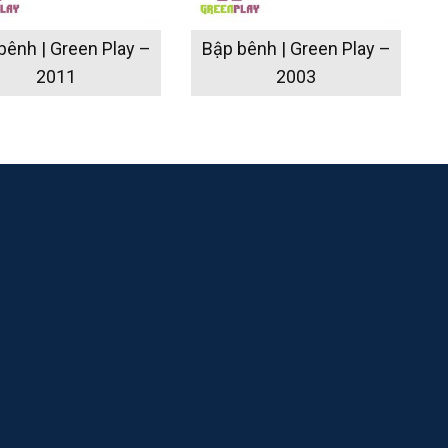
bênh | Green Play –
Bập bênh | Green Play –
2011
2003