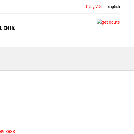
Tiếng Việt
English
LIÊN HỆ
 89 8888