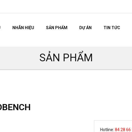
U
NHÃN HIỆU
SẢN PHẨM
DỰ ÁN
TIN TỨC
SẢN PHẨM
IOBENCH
Hotline:
84 28 66