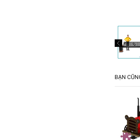
BẠN CŨNG