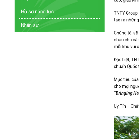
cao, giàu ki
Hồ sơ năng lực
TNTY Group là
tạo ra những
Nhân sự
Chúng tôi sẽ 
nhau cho các
mỗi khu vui 
Đặc biệt, TN
chuẩn Quốc t
Mục tiêu của
cho mọi ngườ
“Bringing Ha
Uy Tín – Chấ