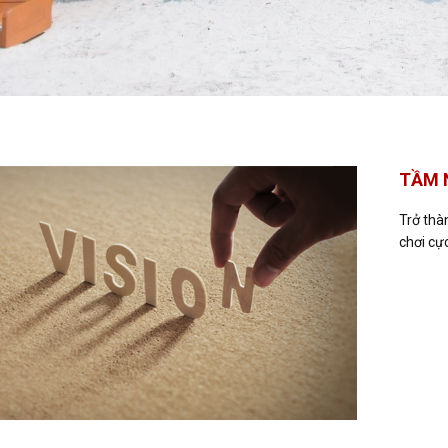
TẦM 
Trở thàn
chơi cực