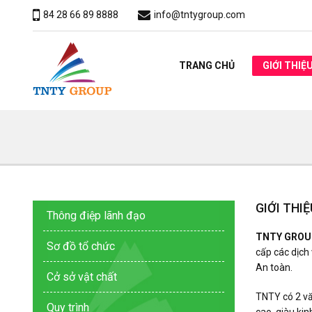
84 28 66 89 8888
info@tntygroup.com
TRANG CHỦ
GIỚI THIỆ
GIỚI THIỆ
Thông điệp lãnh đạo
TNTY GROU
Sơ đồ tổ chức
cấp các dịch 
An toàn.
Cở sở vật chất
TNTY có 2 vă
Quy trình