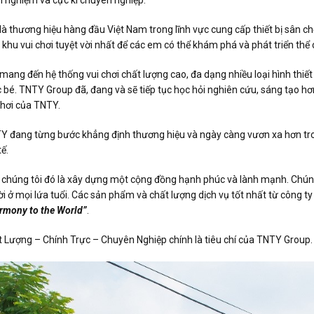
nh nghiệm và cực kì chuyên nghiệp.
 thương hiệu hàng đầu Việt Nam trong lĩnh vực cung cấp thiết bị sân chơi
 khu vui chơi tuyệt vời nhất để các em có thể khám phá và phát triển thể
mang đến hệ thống vui chơi chất lượng cao, đa dạng nhiều loại hình thiết b
 bé. TNTY Group đã, đang và sẽ tiếp tục học hỏi nghiên cứu, sáng tạo hơ
chơi của TNTY.
TY đang từng bước khẳng định thương hiệu và ngày càng vươn xa hơn trong
ế.
 chúng tôi đó là xây dựng một cộng đồng hạnh phúc và lành mạnh. Chúng t
i ở mọi lứa tuổi. Các sản phẩm và chất lượng dịch vụ tốt nhất từ công ty
rmony to the World”
.
t Lượng – Chính Trực – Chuyên Nghiệp chính là tiêu chí của TNTY Group.