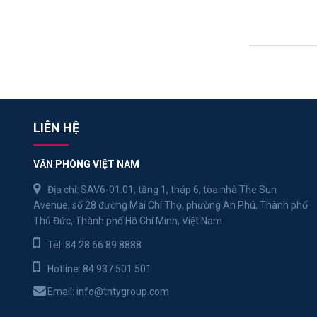
LIÊN HỆ
VĂN PHÒNG VIỆT NAM
Địa chỉ: SAV6-01.01, tầng 1, tháp 6, tòa nhà The Sun
Avenue, số 28 đường Mai Chí Thọ, phường An Phú, Thành phố
Thủ Đức, Thành phố Hồ Chí Minh, Việt Nam
Tel:
84 28 66 89 8888
Hotline:
84 937 501 501
Email:
info@tntygroup.com