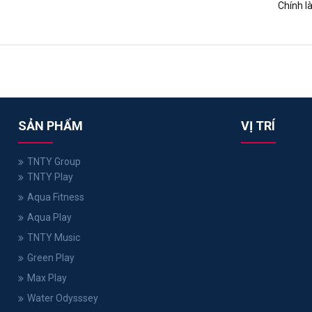
Chính l
SẢN PHẨM
VỊ TRÍ
TNTY Group
TNTY Play
Aqua Fitness
Aqua Play
TNTY Music
Green Play
Max Play
Water Odysssey