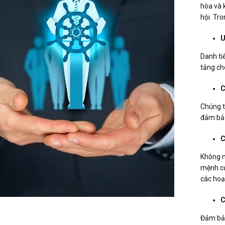
hòa và 
hội. Tro
U
Danh ti
tảng ch
C
Chúng t
đảm bảo
C
Không n
mệnh củ
các hoạ
C
Đảm bảo