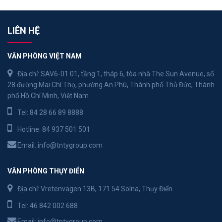
LIÊN HỆ
VĂN PHÒNG VIỆT NAM
Địa chỉ: SAV6-01.01, tầng 1, tháp 6, tòa nhà The Sun Avenue, số
28 đường Mai Chí Thọ, phường An Phú, Thành phố Thủ Đức, Thành
phố Hồ Chí Minh, Việt Nam
Tel:
84 28 66 89 8888
Hotline:
84 937 501 501
Email:
info@tntygroup.com
VĂN PHÒNG THỤY ĐIỂN
Địa chỉ: Vretenvägen 13B, 171 54 Solna, Thụy Điển
Tel:
46 842 002 688
Email:
info@tntygroup.com