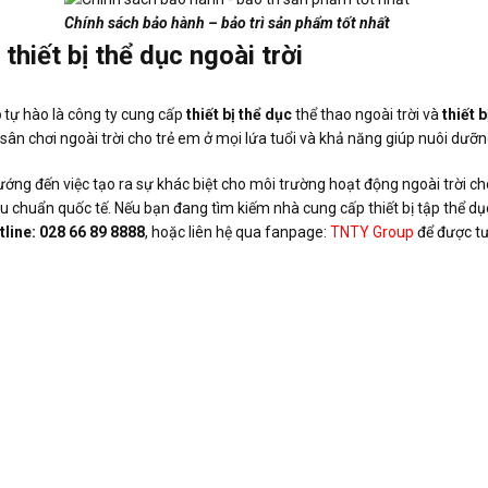
Chính sách bảo hành – bảo trì sản phẩm tốt nhất
 thiết bị thể dục ngoài trời
p
tự hào là công ty cung cấp
thiết bị thể dục
thể thao ngoài trời và
thiết 
sân chơi ngoài trời cho trẻ em ở mọi lứa tuổi và khả năng giúp nuôi dưỡng
ớng đến việc tạo ra sự khác biệt cho môi trường hoạt động ngoài trời c
êu chuẩn quốc tế. Nếu bạn đang tìm kiếm nhà cung cấp thiết bị tập thể dục
tline: 028 66 89 8888
, hoặc liên hệ qua fanpage:
TNTY Group
để được tư 
new.tntygroup.com/tin-tuc/loi-ich-cua-cau-truot-cho-tre-em/
ygroupnew.blogspot.com/2022/07/tip-cho-tre-em-va-gia-inh-khoe-manh
ygroupnew.blogspot.com/2022/07/cham-soc-tre-thong-qua-uong-va-va
ygroupnew.blogspot.com/2022/07/tre-em-khoe-manh-tao-nen-tuong-lai
tes.google.com/view/tnty/tin-t%E1%BB%A9c/l%C3%A0m-th%E1%B
%BA%A7u-m%E1%BB%99t-c%C3%B4ng-vi%C3%AAn-gi%E1%BA%A3i
tes.google.com/view/tnty/tin-t%E1%BB%A9c/c%C3%A1c-ph%C6%B0
tes.google.com/view/tnty/tin-t%E1%BB%A9c/c%C3%A2n-n%E1%BA