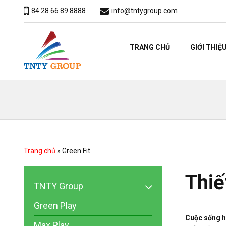
84 28 66 89 8888
info@tntygroup.com
TRANG CHỦ
GIỚI THIỆ
Trang chủ
»
Green Fit
Thiế
TNTY Group
Green Play
Cuộc sống hi
Max Play