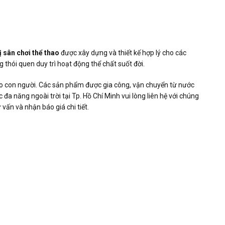
bị sân chơi thể thao
được xây dựng và thiết kế hợp lý cho các
 thói quen duy trì hoạt động thể chất suốt đời.
ho con người. Các sản phẩm được gia công, vận chuyển từ nước
 đa năng ngoài trời tại Tp. Hồ Chí Minh vui lòng liên hệ với chúng
vấn và nhận báo giá chi tiết.
.html
n-ong.html
-khoe.html
A%BF-n%C3%A0o-%C4%91%E1%BB%83-b%E1%BA%AFt-
-tr%C3%AD
%C6%A1ng-ph%C3%A1p-vui-ch%C6%A1i-cho-tr%E1%BA%BB-em
%B7ng-c%E1%BB%A7a-tr%E1%BA%BB-em-v%E1%BA%A5n-