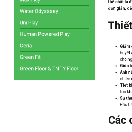
thể chất là 
đơn giản, dễ
Water Odysssey
Thiết
Uni Play
Human Powered Play
Ceria
Giảm 
huyết 
Green Fit
cho ng
Giúp t
Green Floor & TNTY Floor
Ánh nắ
nhiên 
Tiết k
trời k
Sự tha
Hầu hế
Các 