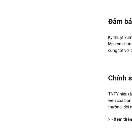
Đảm bả
Kỹ thuật xuấ
lớp sơn chúng
cùng tốt với
Chính s
TNTY hiểu rằn
viên của bạn 
thường, đội 
>> Xem thê