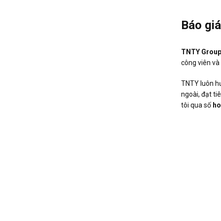
Báo giá
TNTY Grou
công viên và 
TNTY luôn hư
ngoài, đạt ti
tôi qua số
ho
https://www.
https://tnt
https://tnt
https://tnt
https://si
%C4%91%E1
https://si
https://si