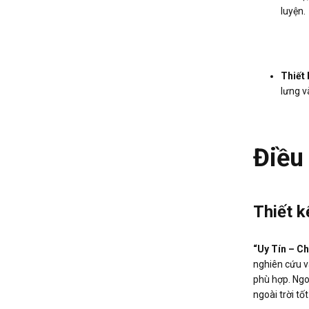
luyện.
Thiết 
lưng v
Điều 
Thiết k
“Uy Tín – C
nghiên cứu v
phù hợp. Ngo
ngoài trời tố