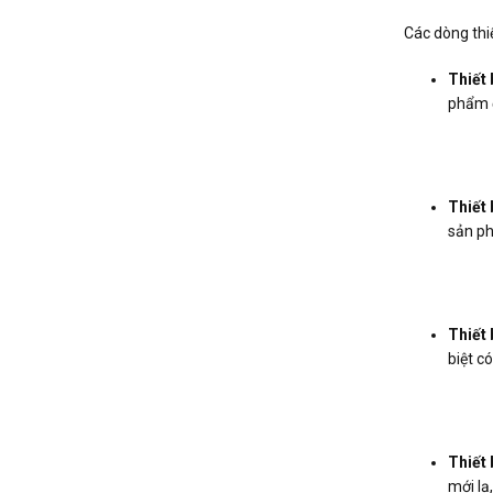
Các dòng thiế
Thiết 
phẩm đ
Thiết 
sản p
Thiết 
biệt c
Thiết 
mới lạ