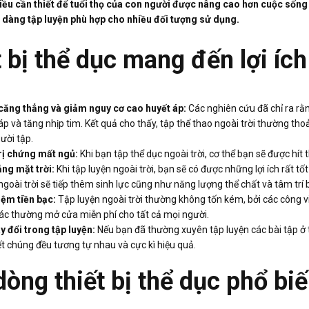
điều cần thiết để tuổi thọ của con người được nâng cao hơn cuộc sống n
 dàng tập luyện phù hợp cho nhiều đối tượng sử dụng.
 bị thể dục mang đến lợi íc
căng thẳng và giảm nguy cơ cao huyết áp:
Các nghiên cứu đã chỉ ra rằ
áp và tăng nhịp tim. Kết quả cho thấy, tập thể thao ngoài trời thường tho
ười tập.
rị chứng mất ngủ:
Khi bạn tập thể dục ngoài trời, cơ thể bạn sẽ được hít
ng mặt trời:
Khi tập luyện ngoài trời, bạn sẽ có được những lợi ích rất t
ngoài trời sẽ tiếp thêm sinh lực cũng như năng lượng thể chất và tâm trí
iệm tiền bạc:
Tập luyện ngoài trời thường không tốn kém, bởi các công v
hác thường mở cửa miễn phí cho tất cả mọi người.
y đổi trong tập luyện:
Nếu bạn đã thường xuyên tập luyện các bài tập ở t
t chúng đều tương tự nhau và cực kì hiệu quả.
dòng thiết bị thể dục phổ b