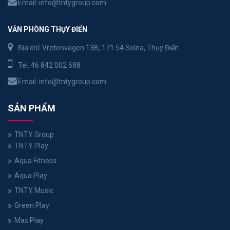
Email:
info@tntygroup.com
VĂN PHÒNG THỤY ĐIỂN
Địa chỉ: Vretenvägen 13B, 171 54 Solna, Thụy Điển
Tel:
46 842 002 688
Email:
info@tntygroup.com
SẢN PHẨM
TNTY Group
TNTY Play
Aqua Fitness
Aqua Play
TNTY Music
Green Play
Max Play