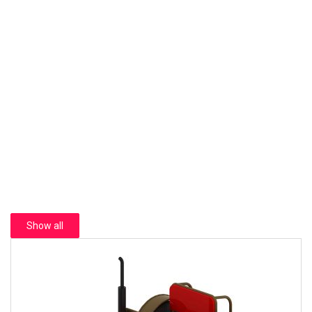
https://62df4876c41d5.site123.me/blog/c%C3%A1ch-kinh-
doanh-khu-vui-ch%C6%A1i-%C4%91%E1%BB%83-
%C4%91%E1%BA%A1t-l%E1%BB%A3i-nhu%E1%BA%ADn
https://san-chois-dynamite-site.webflow.io/blog/cach-huy-dong-
von-de-mo-cong-viec-kinh-doanh-san-choi-trong-nha
https://san-chois-dynamite-site.webflow.io/blog/co-hoi-va-xu-
huong-san-choi-tre-em-de-toi-da-hoa-loi-nhuan
https://san-chois-dynamite-site.webflow.io/blog/dau-tu-vao-san-
choi-tre-em-la-co-hoi-dau-tu-day-tiem-nang
https://san-chois-dynamite-site.webflow.io/blog/huong-dan-ban-
de-dang-dau-tu-va-van-hanh-san-choi-tre-em-trong-nha-va-khu-
vui-choi-tre-em
Show all