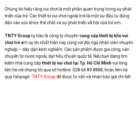
Chúng tôi hiểu rằng vui chơi là một phần quan trọng trong sự phát
triển của trẻ. Các thiết bị vui chơi ngoài trời là một sự đầu tư đúng
đắn vào sức khỏe thể chất và sự phát triển xã hội của trẻ em.
TNTY Group
tự hào là công ty chuyên
cung cấp thiết bị khu vui
chơi trẻ e
m uy tín nhất hiện nay cùng với đội ngũ nhân viên chuyên
nghiệp – dày dặn kinh nghiệm. Các sản phẩm được gia công, vận
chuyển từ nước ngoài, đạt tiêu chuẩn quốc tế. Nếu bạn đang tìm
kiếm nhà cung cấp
thiết bị vui chơi tại Tp. Hồ Chí Minh
vui lòng
liên hệ với chúng tôi qua số hotline: 028 66 89 8888, hoặc liên hệ
qua fanpage:
TNTY Group
để được tư vấn và nhận báo giá chi tiết.
https://www.new.tntygroup.com/tin-tuc/loi-ich-cua-cau-truot-cho-
tre-em/
https://tntygroupnew.blogspot.com/2022/07/tip-cho-tre-em-va-
gia-inh-khoe-manh.html
https://tntygroupnew.blogspot.com/2022/07/cham-soc-tre-
thong-qua-uong-va-van-ong.html
https://tntygroupnew.blogspot.com/2022/07/tre-em-khoe-manh-
tao-nen-tuong-lai-khoe.html