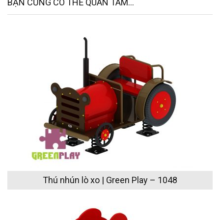
BẠN CŨNG CÓ THỂ QUAN TÂM...
Thú nhún lò xo | Green Play – 1048