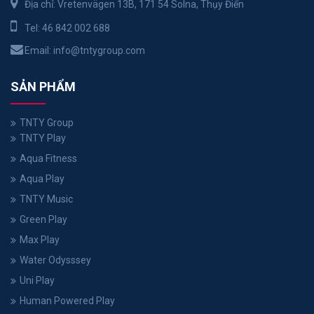
Địa chỉ: Vretenvägen 13B, 171 54 Solna, Thụy Điển
Tel:
46 842 002 688
Email:
info@tntygroup.com
SẢN PHẨM
TNTY Group
TNTY Play
Aqua Fitness
Aqua Play
TNTY Music
Green Play
Max Play
Water Odysssey
Uni Play
Human Powered Play