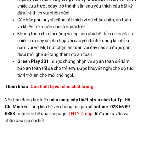
chiếc cưa trượt xoay trở thành sân sau yêu thích của bất kỳ
đứa trẻ thích vui nhộn nào!
Các bậc phụ huynh cũng rất thích vì nó chắc chắn, an toàn
và khiến trẻ muốn chơi ở ngoài trời!
Khung thép chịu tải nặng và lớp sơn phủ bột bền có nghĩa là
chiếc cưa này sẽ phù hợp với các yếu tố để mang lại nhiều
năm vui vẻ! Một nút chặn an toàn với đáy cao su được gắn
dưới mỗi ghế để tăng thêm độ an toàn.
Green Play 2011
được chứng nhận về độ an toàn để đảm
bảo an toàn tối đa cho trẻ em. Được khuyến nghị cho độ tuổi
từ 4 trở lên cho mỗi chỗ ngồi.
Tham khảo:
Các thiết bị vui chơi chất lượng
Nếu bạn đang tìm kiếm
nhà cung cấp thiết bị vui chơi tại Tp. Hồ
Chí Minh
vui lòng liên hệ với chúng tôi qua số
hotline: 028 66 89
8888
, hoặc liên hệ qua fanpage:
TNTY Group
để được tư vấn và
nhận báo giá chi tiết.