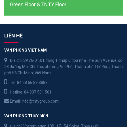
Green Floor & TNTY Floor
LIÊN HỆ
VĂN PHÒNG VIỆT NAM
Địa chỉ: SAV6-01.01, tầng 1, tháp 6, tòa nhà The Sun Avenue, số
28 đường Mai Chí Thọ, phường An Phú, Thành phố Thủ Đức, Thành
phố Hồ Chí Minh, Việt Nam
Tel:
84 28 66 89 8888
Hotline:
84 937 501 501
Email:
info@tntygroup.com
VĂN PHÒNG THỤY ĐIỂN
Địa chỉ: Vretenvägen 13B, 171 54 Solna, Thụy Điển