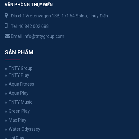
VĂN PHÒNG THỤY ĐIỂN
Địa chỉ: Vretenvägen 13B, 171 54 Solna, Thụy Điển
Tel:
46 842 002 688
Email:
info@tntygroup.com
SẢN PHẨM
TNTY Group
TNTY Play
Aqua Fitness
Aqua Play
TNTY Music
Green Play
Max Play
Water Odysssey
Uni Play