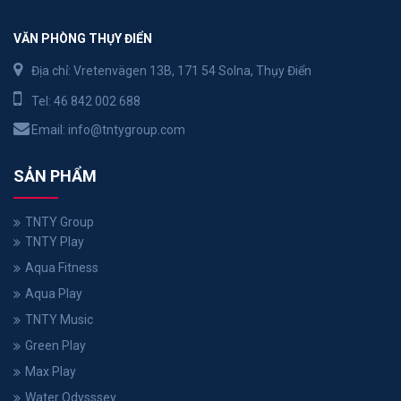
VĂN PHÒNG THỤY ĐIỂN
Địa chỉ: Vretenvägen 13B, 171 54 Solna, Thụy Điển
Tel:
46 842 002 688
Email:
info@tntygroup.com
SẢN PHẨM
TNTY Group
TNTY Play
Aqua Fitness
Aqua Play
TNTY Music
Green Play
Max Play
Water Odysssey