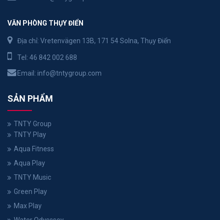
VĂN PHÒNG THỤY ĐIỂN
Địa chỉ: Vretenvägen 13B, 171 54 Solna, Thụy Điển
Tel:
46 842 002 688
Email:
info@tntygroup.com
SẢN PHẨM
TNTY Group
TNTY Play
Aqua Fitness
Aqua Play
TNTY Music
Green Play
Max Play
Water Odysssey