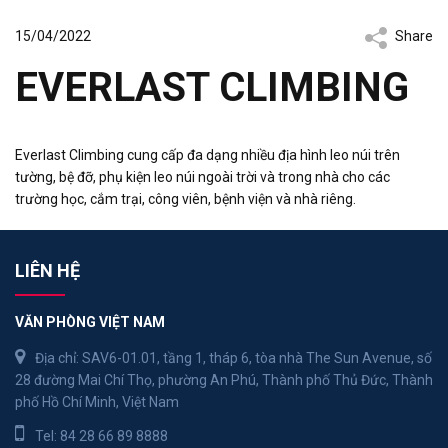
15/04/2022
Share
EVERLAST CLIMBING
Everlast Climbing cung cấp đa dạng nhiều địa hình leo núi trên
tường, bệ đỡ, phụ kiện leo núi ngoài trời và trong nhà cho các
trường học, cắm trại, công viên, bệnh viện và nhà riêng.
LIÊN HỆ
VĂN PHÒNG VIỆT NAM
Địa chỉ: SAV6-01.01, tầng 1, tháp 6, tòa nhà The Sun Avenue, số
28 đường Mai Chí Thọ, phường An Phú, Thành phố Thủ Đức, Thành
phố Hồ Chí Minh, Việt Nam
Tel:
84 28 66 89 8888