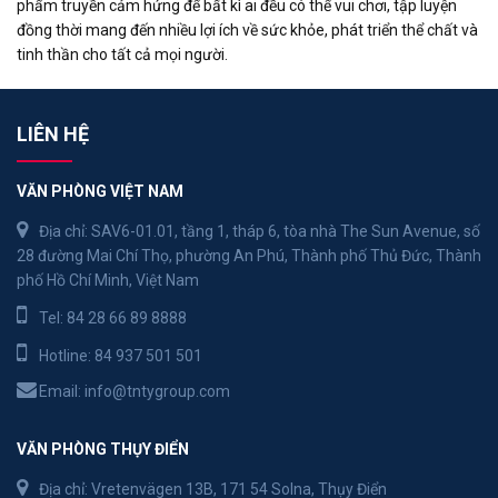
phẩm truyền cảm hứng để bất kì ai đều có thể vui chơi, tập luyện
đồng thời mang đến nhiều lợi ích về sức khỏe, phát triển thể chất và
tinh thần cho tất cả mọi người.
LIÊN HỆ
VĂN PHÒNG VIỆT NAM
Địa chỉ: SAV6-01.01, tầng 1, tháp 6, tòa nhà The Sun Avenue, số
28 đường Mai Chí Thọ, phường An Phú, Thành phố Thủ Đức, Thành
phố Hồ Chí Minh, Việt Nam
Tel:
84 28 66 89 8888
Hotline:
84 937 501 501
Email:
info@tntygroup.com
VĂN PHÒNG THỤY ĐIỂN
Địa chỉ: Vretenvägen 13B, 171 54 Solna, Thụy Điển