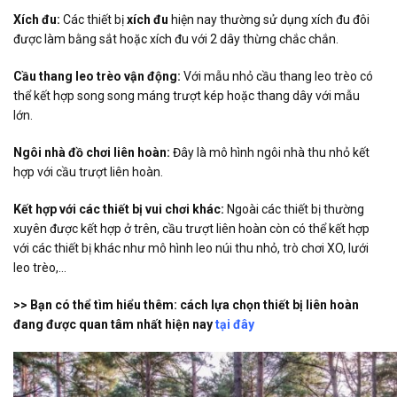
Xích đu:
Các thiết bị
xích đu
hiện nay thường sử dụng xích đu đôi
được làm bằng sắt hoặc xích đu với 2 dây thừng chắc chắn.
Cầu thang leo trèo vận động:
Với mẫu nhỏ cầu thang leo trèo có
thể kết hợp song song máng trượt kép hoặc thang dây với mẫu
lớn.
Ngôi nhà đồ chơi liên hoàn:
Đây là mô hình ngôi nhà thu nhỏ kết
hợp với cầu trượt liên hoàn.
Kết hợp với các thiết bị vui chơi khác:
Ngoài các thiết bị thường
xuyên được kết hợp ở trên, cầu trượt liên hoàn còn có thể kết hợp
với các thiết bị khác như mô hình leo núi thu nhỏ, trò chơi XO, lưới
leo trèo,…
>> Bạn có thể tìm hiểu thêm: cách lựa chọn thiết bị liên hoàn
đang được quan tâm nhất hiện nay
tại đây