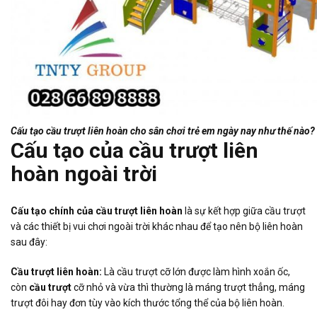
Cấu tạo cầu trượt liên hoàn cho sân chơi trẻ em ngày nay như thế nào?
Cấu tạo của cầu trượt liên
hoàn ngoài trời
Cấu tạo chính của cầu trượt liên hoàn
là sự kết hợp giữa cầu trượt
và các thiết bị vui chơi ngoài trời khác nhau để tạo nên bộ liên hoàn
sau đây:
Cầu trượt liên hoàn:
Là cầu trượt cỡ lớn được làm hình xoắn ốc,
còn
cầu trượt
cỡ nhỏ và vừa thì thường là máng trượt thẳng, máng
trượt đôi hay đơn tùy vào kích thước tổng thể của bộ liên hoàn.