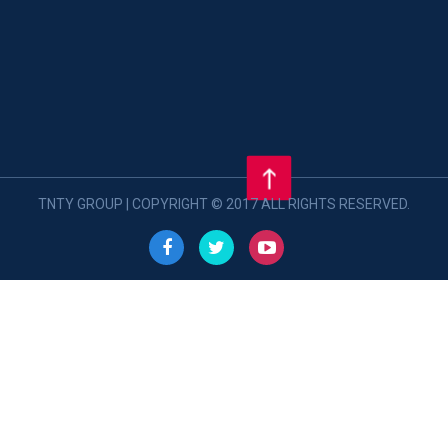
TNTY GROUP | COPYRIGHT © 2017 ALL RIGHTS RESERVED.