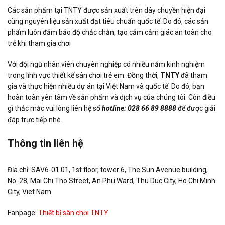
Các sản phẩm tại TNTY được sản xuất trên dây chuyền hiện đại
cùng nguyên liệu sản xuất đạt tiêu chuẩn quốc tế. Do đó, các sản
phẩm luôn đảm bảo độ chắc chắn, tạo cảm cảm giác an toàn cho
trẻ khi tham gia chơi
Với đội ngũ nhân viên chuyên nghiệp có nhiều năm kinh nghiệm
trong lĩnh vực thiết kế sân chơi trẻ em. Đồng thời,
TNTY
đã tham
gia và thực hiện nhiều dự án tại Việt Nam và quốc tế. Do đó, bạn
hoàn toàn yên tâm về sản phẩm và dịch vụ của chúng tôi. Còn điều
gì thắc mắc vui lòng liên hệ số
hotline: 028 66 89 8888
để được giải
đáp trực tiếp nhé.
Thông tin liên hệ
Địa chỉ: SAV6-01.01, 1st floor, tower 6, The Sun Avenue building,
No. 28, Mai Chi Tho Street, An Phu Ward, Thu Duc City, Ho Chi Minh
City, Viet Nam
Fanpage:
Thiết bị sân chơi TNTY