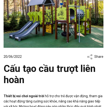
20/06/2022
Share
Cấu tạo cầu trượt liên
hoàn
Thiết bị vui chơi ngoài trời
hỗ trợ cho trẻ được vận động, tham gia
các hoạt động tăng cường sức khỏe, nâng cao khả năng giao tiếp
với xã hội. Những hoạt động này góp phần thúc đẩy quá trình phát