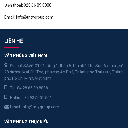
Điện thoại: 028 66 89 8888
Email:
info@tntygroup.com
LIÊN HỆ
VĂN PHÒNG VIỆT NAM
Địa chỉ: SAV6-01.01, tầng 1, tháp 6, tòa nhà The Sun Avenue, số
28 đường Mai Chí Thọ, phường An Phú, Thành phố Thủ Đức, Thành
phố Hồ Chí Minh, Việt Nam
Tel:
84 28 66 89 8888
Hotline:
84 937 501 501
Email:
info@tntygroup.com
VĂN PHÒNG THỤY ĐIỂN