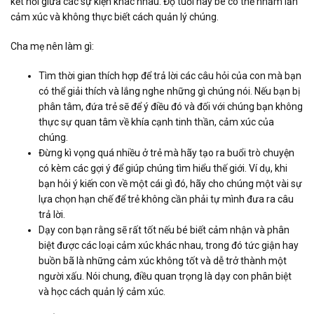
kết nối giữa các sự kiện khác nhau. Độ tuổi này bé có thể nhầm lẫn
cảm xúc và không thực biết cách quản lý chúng.
Cha mẹ nên làm gì:
Tìm thời gian thích hợp để trả lời các câu hỏi của con mà bạn
có thể giải thích và lắng nghe những gì chúng nói. Nếu bạn bị
phân tâm, đứa trẻ sẽ để ý điều đó và đối với chúng bạn không
thực sự quan tâm về khía cạnh tinh thần, cảm xúc của
chúng.
Đừng kì vọng quá nhiều ở trẻ mà hãy tạo ra buổi trò chuyện
có kèm các gợi ý để giúp chúng tìm hiểu thế giới. Ví dụ, khi
bạn hỏi ý kiến con về một cái gì đó, hãy cho chúng một vài sự
lựa chọn hạn chế để trẻ không cần phải tự mình đưa ra câu
trả lời.
Dạy con bạn rằng sẽ rất tốt nếu bé biết cảm nhận và phân
biệt được các loại cảm xúc khác nhau, trong đó tức giận hay
buồn bã là những cảm xúc không tốt và dễ trở thành một
người xấu. Nói chung, điều quan trọng là dạy con phân biệt
và học cách quản lý cảm xúc.