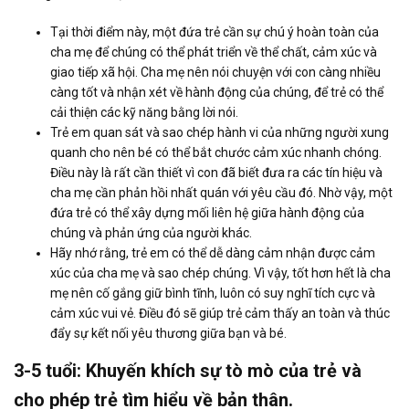
Tại thời điểm này, một đứa trẻ cần sự chú ý hoàn toàn của
cha mẹ để chúng có thể phát triển về thể chất, cảm xúc và
giao tiếp xã hội. Cha mẹ nên nói chuyện với con càng nhiều
càng tốt và nhận xét về hành động của chúng, để trẻ có thể
cải thiện các kỹ năng bằng lời nói.
Trẻ em quan sát và sao chép hành vi của những người xung
quanh cho nên bé có thể bắt chước cảm xúc nhanh chóng.
Điều này là rất cần thiết vì con đã biết đưa ra các tín hiệu và
cha mẹ cần phản hồi nhất quán với yêu cầu đó. Nhờ vậy, một
đứa trẻ có thể xây dựng mối liên hệ giữa hành động của
chúng và phản ứng của người khác.
Hãy nhớ rằng, trẻ em có thể dễ dàng cảm nhận được cảm
xúc của cha mẹ và sao chép chúng. Vì vậy, tốt hơn hết là cha
mẹ nên cố gắng giữ bình tĩnh, luôn có suy nghĩ tích cực và
cảm xúc vui vẻ. Điều đó sẽ giúp trẻ cảm thấy an toàn và thúc
đẩy sự kết nối yêu thương giữa bạn và bé.
3-5 tuổi: Khuyến khích sự tò mò của trẻ và
cho phép trẻ tìm hiểu về bản thân.