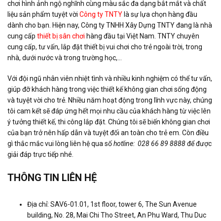
chơi hình ảnh ngộ nghĩnh cùng màu sắc đa dạng bắt mắt và chất
liệu sản phẩm tuyệt vời
Công ty TNTY
là sự lựa chọn hàng đầu
dành cho bạn. Hiện nay, Công ty TNHH Xây Dựng TNTY đang là nhà
cung cấp
thiết bị sân chơi
hàng đầu tại Việt Nam. TNTY chuyên
cung cấp, tư vấn, lắp đặt thiết bị vui chơi cho trẻ ngoài trời, trong
nhà, dưới nước và trong trường học,…
Với đội ngũ nhân viên nhiệt tình và nhiều kinh nghiệm có thể tư vấn,
giúp đỡ khách hàng trong việc thiết kế không gian chơi sống động
và tuyệt vời cho trẻ. Nhiều năm hoạt động trong lĩnh vực này, chúng
tôi cam kết sẽ đáp ứng hết mọi nhu cầu của khách hàng từ việc lên
ý tưởng thiết kế, thi công lắp đặt. Chúng tôi sẽ biến không gian chơi
của bạn trở nên hấp dẫn và tuyệt đối an toàn cho trẻ em. Còn điều
gì thắc mắc vui lòng liên hệ qua số
hotline: 028 66 89 8888
để được
giải đáp trực tiếp nhé.
THÔNG TIN LIÊN HỆ
Địa chỉ: SAV6-01.01, 1st floor, tower 6, The Sun Avenue
building, No. 28, Mai Chi Tho Street, An Phu Ward, Thu Duc