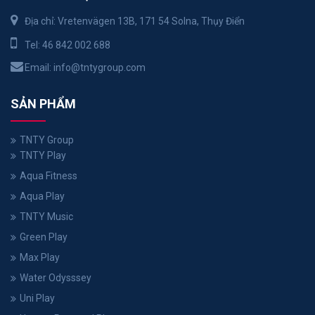
Địa chỉ: Vretenvägen 13B, 171 54 Solna, Thụy Điển
Tel:
46 842 002 688
Email:
info@tntygroup.com
SẢN PHẨM
TNTY Group
TNTY Play
Aqua Fitness
Aqua Play
TNTY Music
Green Play
Max Play
Water Odysssey
Uni Play