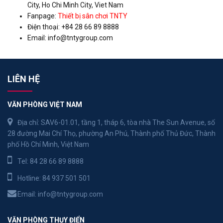
City, Ho Chi Minh City, Viet Nam
Fanpage:
Thiết bị sân chơi TNTY
Điện thoại: +84 28 66 89 8888
Email:
info@tntygroup.com
LIÊN HỆ
VĂN PHÒNG VIỆT NAM
Địa chỉ: SAV6-01.01, tầng 1, tháp 6, tòa nhà The Sun Avenue, số
28 đường Mai Chí Thọ, phường An Phú, Thành phố Thủ Đức, Thành
phố Hồ Chí Minh, Việt Nam
Tel:
84 28 66 89 8888
Hotline:
84 937 501 501
Email:
info@tntygroup.com
VĂN PHÒNG THỤY ĐIỂN