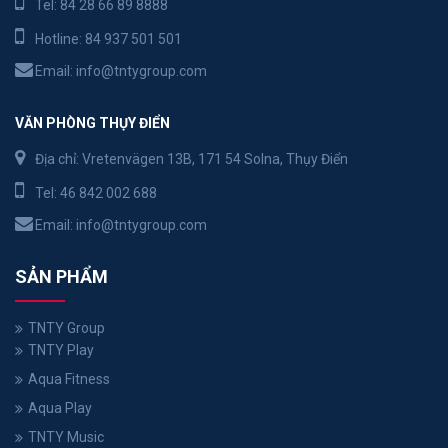
Tel:
84 28 66 89 8888
Hotline:
84 937 501 501
Email:
info@tntygroup.com
VĂN PHÒNG THỤY ĐIỂN
Địa chỉ: Vretenvägen 13B, 171 54 Solna, Thụy Điển
Tel:
46 842 002 688
Email:
info@tntygroup.com
SẢN PHẨM
TNTY Group
TNTY Play
Aqua Fitness
Aqua Play
TNTY Music