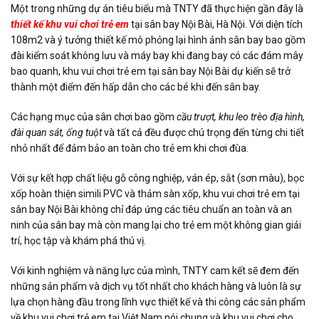
Một trong những dự án tiêu biểu mà TNTY đã thực hiện gần đây là
thiết kế khu vui chơi trẻ em
tại sân bay Nội Bài, Hà Nội. Với diện tích
108m2 và ý tưởng thiết kế mô phỏng lại hình ảnh sân bay bao gồm
đài kiểm soát không lưu và máy bay khi đang bay có các đám mây
bao quanh, khu vui chơi trẻ em tại sân bay Nội Bài dự kiến sẽ trở
thành một điểm đến hấp dẫn cho các bé khi đến sân bay.
Các hạng mục của sân chơi bao gồm
cầu trượt, khu leo trèo địa hình,
đài quan sát, ống tuột
và tất cả đều được chú trọng đến từng chi tiết
nhỏ nhất để đảm bảo an toàn cho trẻ em khi chơi đùa.
Với sự kết hợp chất liệu gỗ công nghiệp, ván ép, sắt (sơn màu), bọc
xốp hoàn thiện simili PVC và thảm sàn xốp, khu vui chơi trẻ em tại
sân bay Nội Bài không chỉ đáp ứng các tiêu chuẩn an toàn và an
ninh của sân bay mà còn mang lại cho trẻ em một không gian giải
trí, học tập và khám phá thú vị.
Với kinh nghiệm và năng lực của mình, TNTY cam kết sẽ đem đến
những sản phẩm và dịch vụ tốt nhất cho khách hàng và luôn là sự
lựa chọn hàng đầu trong lĩnh vực thiết kế và thi công các sản phẩm
về khu vui chơi trẻ em tại Việt Nam nói chung và khu vui chơi cho