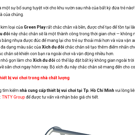
à một sự bổ sung tuyệt vời cho khu vườn sau nhà của bất kỳ đứa trẻ nào!
à của chúng.
kim loại của
Green Play
rất chắc chắn và bền, được chế tạo để tồn tại lâ
u đôi
này chắc chắn sẽ là một thành công trong thời gian chơi — không 
u bằng nhựa được đúc để mang lại cho trẻ sự thoải mái hơn và vừa vặn an
 đa dạng màu sắc của
Xích đu đôi
chắc chắn sẽ tạo thêm điểm nhấn ch
ắc chắn sẽ khiến con bạn ra ngoài chơi và vận động nhiều hơn.
 nhỏ gọn làm cho
Xích đu đôi
có thể lắp đặt bất kỳ không gian ngoài trời
ề sân chơi ngay hôm nay. Bộ xích đu này chắc chắn sẽ mang đến cho con 
hiết bị vui chơi trong nhà chất lượng
g tìm kiếm
nhà cung cấp thiết bị vui chơi tại Tp. Hồ Chí Minh
vui lòng li
:
TNTY Group
để được tư vấn và nhận báo giá chi tiết.