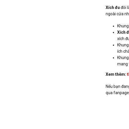
Xích đu
đôi l
ngoài cửa nh
Khung 
Xích đ
xích đ
Khung
ích ch
Khung
mang v
Xem thêm:
t
Nếu bạn đan
qua fanpage