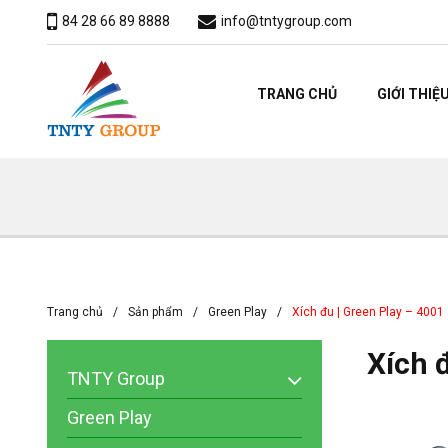
84 28 66 89 8888
info@tntygroup.com
TRANG CHỦ
GIỚI THIỆ
Trang chủ
Sản phẩm
Green Play
Xích đu | Green Play – 4001
Xích 
TNTY Group
Green Play