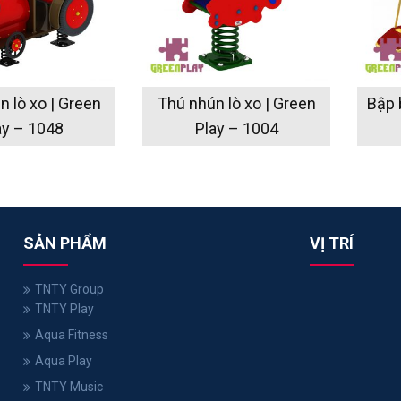
 lò xo | Green
Thú nhún lò xo | Green
Bập 
ay – 1048
Play – 1004
SẢN PHẨM
VỊ TRÍ
TNTY Group
TNTY Play
Aqua Fitness
Aqua Play
TNTY Music