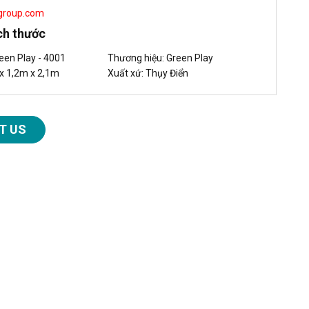
group.com
ích thước
een Play - 4001
Thương hiệu: Green Play
 x 1,2m x 2,1m
Xuất xứ: Thụy Điển
T US