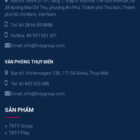
Địa chỉ: SAV6-01.01, tầng 1, tháp 6, tòa nhà The Sun Avenue, số
28 đường Mai Chí Thọ, phường An Phú, Thành phố Thủ Đức, Thành
phố Hồ Chí Minh, Việt Nam
Tel:
84 28 66 89 8888
Hotline:
84 937 501 501
Email:
info@tntygroup.com
VĂN PHÒNG THỤY ĐIỂN
Địa chỉ: Vretenvägen 13B, 171 54 Solna, Thụy Điển
Tel:
46 842 002 688
Email:
info@tntygroup.com
SẢN PHẨM
TNTY Group
TNTY Play