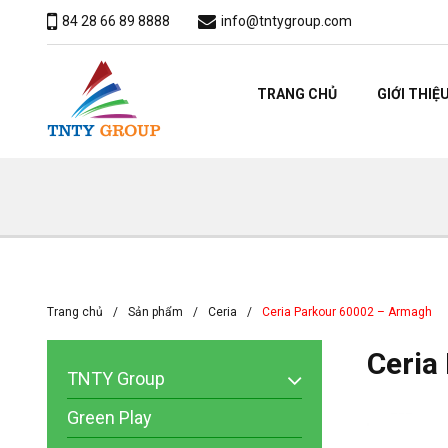
84 28 66 89 8888
info@tntygroup.com
TRANG CHỦ
GIỚI THIỆ
Trang chủ
Sản phẩm
Ceria
Ceria Parkour 60002 – Armagh
Ceria
TNTY Group
Green Play