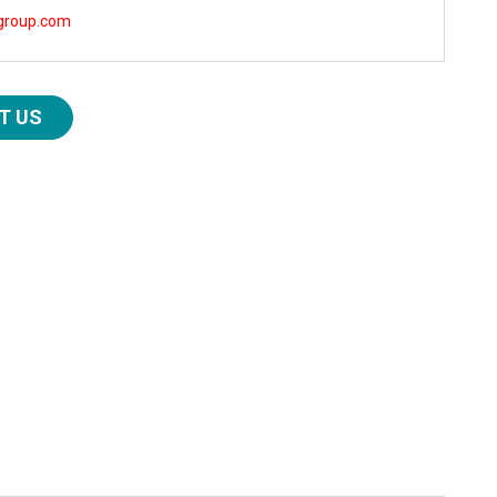
group.com
T US