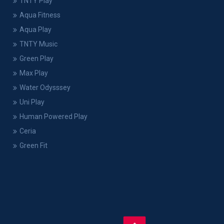
TNTY Play
Aqua Fitness
Aqua Play
TNTY Music
Green Play
Max Play
Water Odysssey
Uni Play
Human Powered Play
Ceria
Green Fit