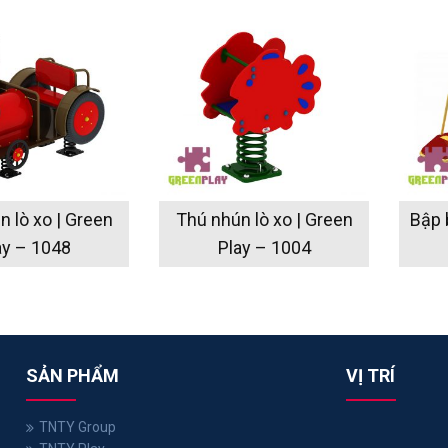
 lò xo | Green
Thú nhún lò xo | Green
Bập 
ay – 1048
Play – 1004
SẢN PHẨM
VỊ TRÍ
TNTY Group