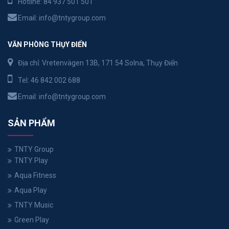
Hotline:
84 937 501 501
Email:
info@tntygroup.com
VĂN PHÒNG THỤY ĐIỂN
Địa chỉ: Vretenvägen 13B, 171 54 Solna, Thụy Điển
Tel:
46 842 002 688
Email:
info@tntygroup.com
SẢN PHẨM
TNTY Group
TNTY Play
Aqua Fitness
Aqua Play
TNTY Music
Green Play