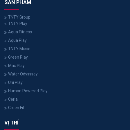
SẢN PHẨM
TNTY Group
TNTY Play
Aqua Fitness
Aqua Play
TNTY Music
Green Play
Max Play
Water Odysssey
Uni Play
Human Powered Play
Ceria
Green Fit
VỊ TRÍ