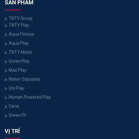
SẢN PHẨM
TNTY Group
TNTY Play
Aqua Fitness
Aqua Play
TNTY Music
Green Play
Max Play
Water Odysssey
Uni Play
Human Powered Play
Ceria
Green Fit
VỊ TRÍ