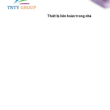
Thiết bị liên hoàn trong nhà
https://tntygroupnew.blogspot.com/2022/07/huong-dan-hoat-
ong-vui-choi-danh-cho.html
https://tntygroupnew.blogspot.com/2022/07/tip-cho-tre-em-va-
gia-inh-khoe-manh.html
https://tntygroupnew.blogspot.com/2022/07/cham-soc-tre-
thong-qua-uong-va-van-ong.html
https://tntygroupnew.blogspot.com/2022/07/tre-em-khoe-manh-
tao-nen-tuong-lai-khoe.html
https://sites.google.com/view/tnty/tin-
t%E1%BB%A9c/l%C3%A0m-th%E1%BA%BF-n%C3%A0o-
%C4%91%E1%BB%83-b%E1%BA%AFt-%C4%91%E1%BA%A7u-
m%E1%BB%99t-c%C3%B4ng-vi%C3%AAn-gi%E1%BA%A3i-
tr%C3%AD