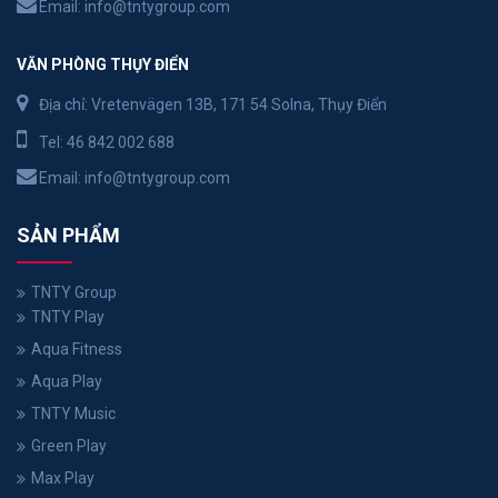
Email:
info@tntygroup.com
VĂN PHÒNG THỤY ĐIỂN
Địa chỉ: Vretenvägen 13B, 171 54 Solna, Thụy Điển
Tel:
46 842 002 688
Email:
info@tntygroup.com
SẢN PHẨM
TNTY Group
TNTY Play
Aqua Fitness
Aqua Play
TNTY Music
Green Play
Max Play