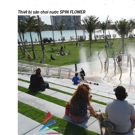
Thiết bị sân chơi nước SPIN FLOWER