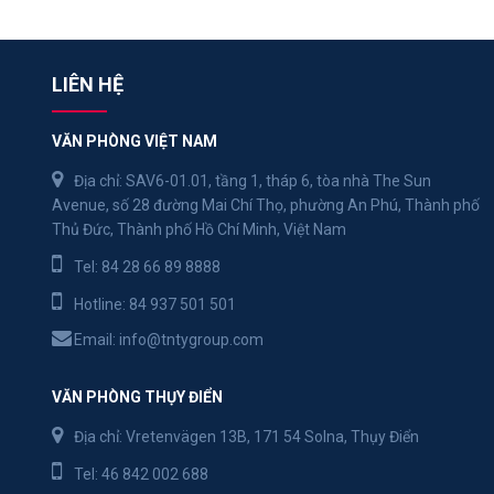
LIÊN HỆ
VĂN PHÒNG VIỆT NAM
Địa chỉ: SAV6-01.01, tầng 1, tháp 6, tòa nhà The Sun
Avenue, số 28 đường Mai Chí Thọ, phường An Phú, Thành phố
Thủ Đức, Thành phố Hồ Chí Minh, Việt Nam
Tel:
84 28 66 89 8888
Hotline:
84 937 501 501
Email:
info@tntygroup.com
VĂN PHÒNG THỤY ĐIỂN
Địa chỉ: Vretenvägen 13B, 171 54 Solna, Thụy Điển
Tel:
46 842 002 688