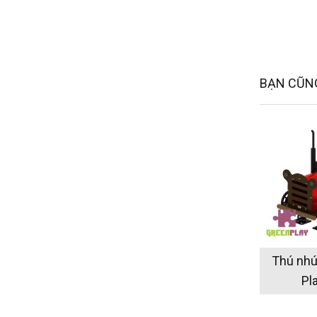
BẠN CŨNG
Thú nhún
Pl