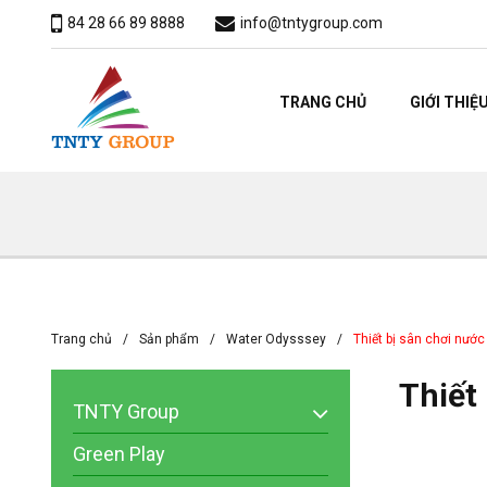
84 28 66 89 8888
info@tntygroup.com
TRANG CHỦ
GIỚI THIỆ
Trang chủ
Sản phẩm
Water Odysssey
Thiết bị sân chơi nướ
Thiết
TNTY Group
Green Play