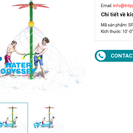
Email:
info@tnty
Chi tiết về k
Mã sản phẩm: S
Kích thước: 10'-0
CONTAC