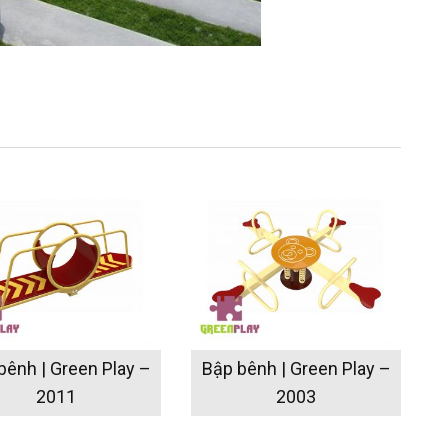
bênh | Green Play –
Bập bênh | Green Play –
2011
2003