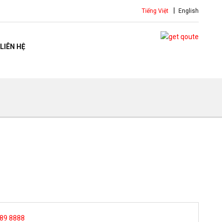
Tiếng Việt
English
LIÊN HỆ
 89 8888