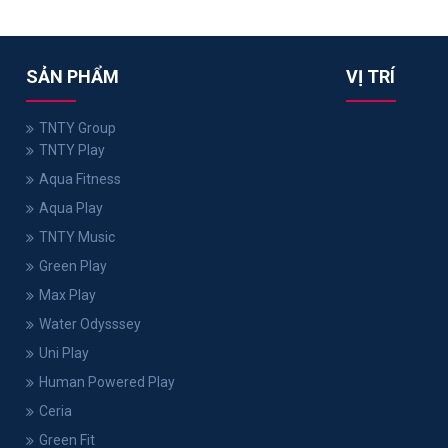
SẢN PHẨM
VỊ TRÍ
TNTY Group
TNTY Play
Aqua Fitness
Aqua Play
TNTY Music
Green Play
Max Play
Water Odysssey
Uni Play
Human Powered Play
Ceria
Green Fit