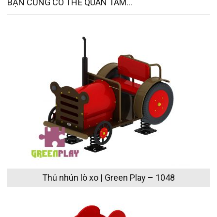
BẠN CŨNG CÓ THỂ QUAN TÂM...
Thú nhún lò xo | Green Play – 1048