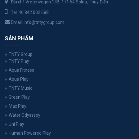
Địa chỉ: Vretenvägen 13B, 171 54 Solna, Thụy Điển
Tel:
46 842 002 688
Email:
info@tntygroup.com
SẢN PHẨM
TNTY Group
TNTY Play
Aqua Fitness
Aqua Play
TNTY Music
Green Play
Max Play
Water Odysssey
Uni Play
Human Powered Play