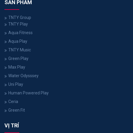
SẢN PHẨM
TNTY Group
TNTY Play
Aqua Fitness
Aqua Play
TNTY Music
Green Play
Max Play
Water Odysssey
Uni Play
Human Powered Play
Ceria
Green Fit
VỊ TRÍ