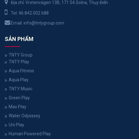
Địa chỉ: Vretenvägen 13B, 171 54 Solna, Thụy Điển
Tel:
46 842 002 688
Email:
info@tntygroup.com
SẢN PHẨM
TNTY Group
TNTY Play
Aqua Fitness
Aqua Play
TNTY Music
Green Play
Max Play
Water Odysssey
Uni Play
Human Powered Play