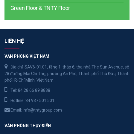
Green Floor & TNTY Floor
LIÊN HỆ
VĂN PHÒNG VIỆT NAM
Địa chỉ: SAV6-01.01, tầng 1, tháp 6, tòa nhà The Sun Avenue, số
28 đường Mai Chí Thọ, phường An Phú, Thành phố Thủ Đức, Thành
phố Hồ Chí Minh, Việt Nam
Tel:
84 28 66 89 8888
Hotline:
84 937 501 501
Email:
info@tntygroup.com
VĂN PHÒNG THỤY ĐIỂN