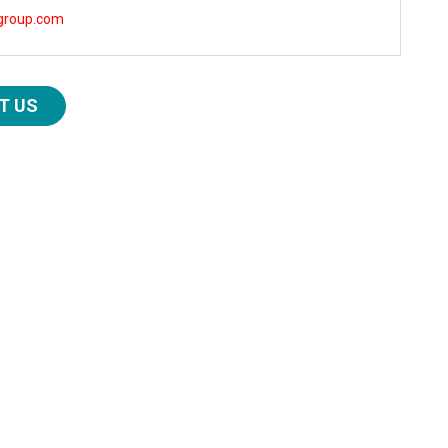
group.com
T US