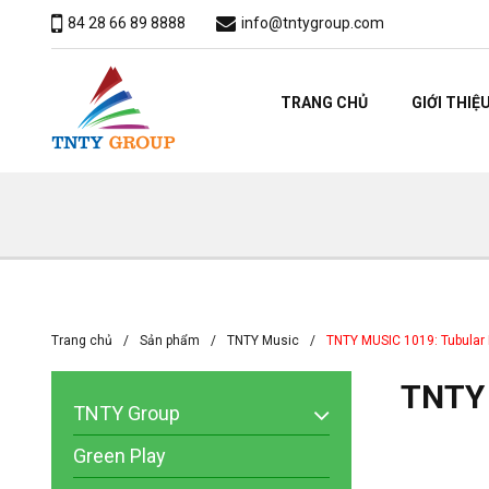
84 28 66 89 8888
info@tntygroup.com
TRANG CHỦ
GIỚI THIỆ
Trang chủ
Sản phẩm
TNTY Music
TNTY MUSIC 1019: Tubular B
TNTY 
TNTY Group
Green Play