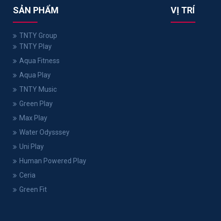
SẢN PHẨM
VỊ TRÍ
TNTY Group
TNTY Play
Aqua Fitness
Aqua Play
TNTY Music
Green Play
Max Play
Water Odysssey
Uni Play
Human Powered Play
Ceria
Green Fit