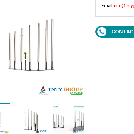
Email:
info@tnty
CONTAC