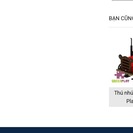
BẠN CŨNG
Thú nhún
Pl