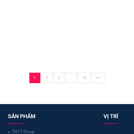
1
2
3
…
10
>>
SẢN PHẨM
VỊ TRÍ
TNTY Group