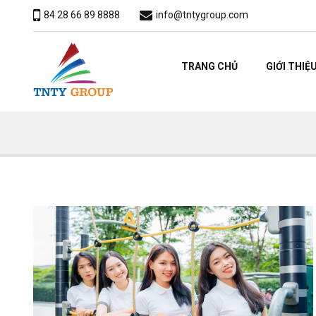
84 28 66 89 8888
info@tntygroup.com
TRANG CHỦ
GIỚI THIỆ