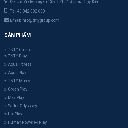
Địa chỉ: Vretenvägen 13B, 171 54 Solna, Thụy Điển
Tel:
46 842 002 688
Email:
info@tntygroup.com
SẢN PHẨM
TNTY Group
TNTY Play
Aqua Fitness
Aqua Play
TNTY Music
Green Play
Max Play
Water Odysssey
Uni Play
Human Powered Play