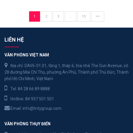
1
2
3
…
10
>>
LIÊN HỆ
VĂN PHÒNG VIỆT NAM
Địa chỉ: SAV6-01.01, tầng 1, tháp 6, tòa nhà The Sun Avenue, số
28 đường Mai Chí Thọ, phường An Phú, Thành phố Thủ Đức, Thành
phố Hồ Chí Minh, Việt Nam
Tel:
84 28 66 89 8888
Hotline:
84 937 501 501
Email:
info@tntygroup.com
VĂN PHÒNG THỤY ĐIỂN