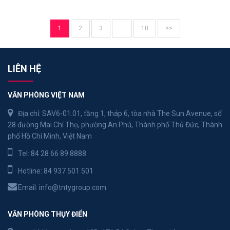
1
2
3
…
10
>>
LIÊN HỆ
VĂN PHÒNG VIỆT NAM
Địa chỉ: SAV6-01.01, tầng 1, tháp 6, tòa nhà The Sun Avenue, số
28 đường Mai Chí Thọ, phường An Phú, Thành phố Thủ Đức, Thành
phố Hồ Chí Minh, Việt Nam
Tel:
84 28 66 89 8888
Hotline:
84 937 501 501
Email:
info@tntygroup.com
VĂN PHÒNG THỤY ĐIỂN