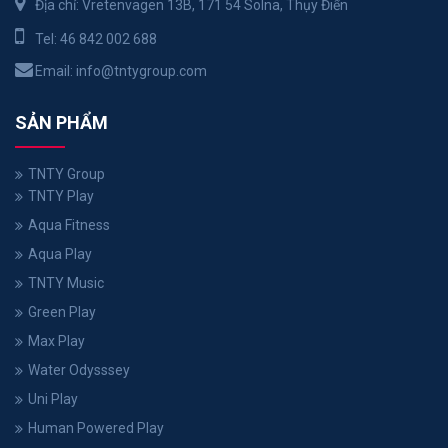
Địa chỉ: Vretenvägen 13B, 171 54 Solna, Thụy Điển
Tel:
46 842 002 688
Email:
info@tntygroup.com
SẢN PHẨM
TNTY Group
TNTY Play
Aqua Fitness
Aqua Play
TNTY Music
Green Play
Max Play
Water Odysssey
Uni Play
Human Powered Play