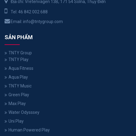
Địa chỉ: Vretenvägen 13B, 171 54 Solna, Thụy Điển
Tel:
46 842 002 688
Email:
info@tntygroup.com
SẢN PHẨM
TNTY Group
TNTY Play
Aqua Fitness
Aqua Play
TNTY Music
Green Play
Max Play
Water Odysssey
Uni Play
Human Powered Play