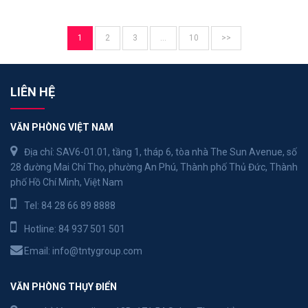
1
2
3
…
10
>>
LIÊN HỆ
VĂN PHÒNG VIỆT NAM
Địa chỉ: SAV6-01.01, tầng 1, tháp 6, tòa nhà The Sun Avenue, số
28 đường Mai Chí Thọ, phường An Phú, Thành phố Thủ Đức, Thành
phố Hồ Chí Minh, Việt Nam
Tel:
84 28 66 89 8888
Hotline:
84 937 501 501
Email:
info@tntygroup.com
VĂN PHÒNG THỤY ĐIỂN