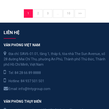
1
2
3
…
10
>>
LIÊN HỆ
VĂN PHÒNG VIỆT NAM
Địa chỉ: SAV6-01.01, tầng 1, tháp 6, tòa nhà The Sun Avenue, số
28 đường Mai Chí Thọ, phường An Phú, Thành phố Thủ Đức, Thành
phố Hồ Chí Minh, Việt Nam
Tel:
84 28 66 89 8888
Hotline:
84 937 501 501
Email:
info@tntygroup.com
VĂN PHÒNG THỤY ĐIỂN