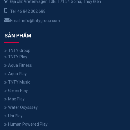
Địa chỉ: Vretenvägen 13B, 171 54 Solna, Thụy Điển
Tel:
46 842 002 688
Email:
info@tntygroup.com
SẢN PHẨM
TNTY Group
TNTY Play
Aqua Fitness
Aqua Play
TNTY Music
Green Play
Max Play
Water Odysssey
Uni Play
Human Powered Play