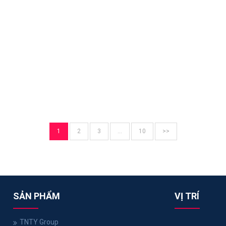
1
2
3
…
10
>>
SẢN PHẨM
VỊ TRÍ
TNTY Group