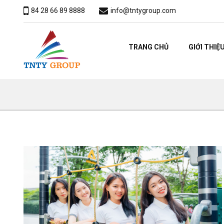
84 28 66 89 8888
info@tntygroup.com
TRANG CHỦ
GIỚI THIỆ