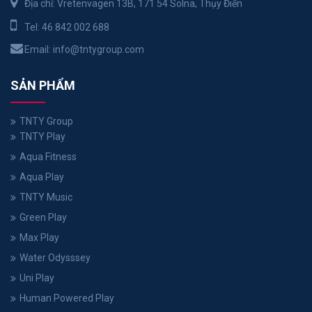
Địa chỉ: Vretenvägen 13B, 171 54 Solna, Thụy Điển
Tel:
46 842 002 688
Email:
info@tntygroup.com
SẢN PHẨM
TNTY Group
TNTY Play
Aqua Fitness
Aqua Play
TNTY Music
Green Play
Max Play
Water Odysssey
Uni Play
Human Powered Play