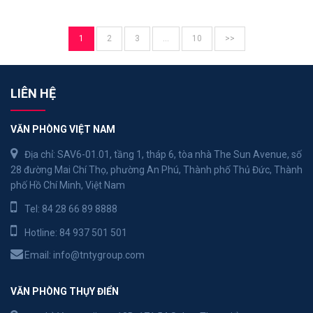
1
2
3
…
10
>>
LIÊN HỆ
VĂN PHÒNG VIỆT NAM
Địa chỉ: SAV6-01.01, tầng 1, tháp 6, tòa nhà The Sun Avenue, số
28 đường Mai Chí Thọ, phường An Phú, Thành phố Thủ Đức, Thành
phố Hồ Chí Minh, Việt Nam
Tel:
84 28 66 89 8888
Hotline:
84 937 501 501
Email:
info@tntygroup.com
VĂN PHÒNG THỤY ĐIỂN