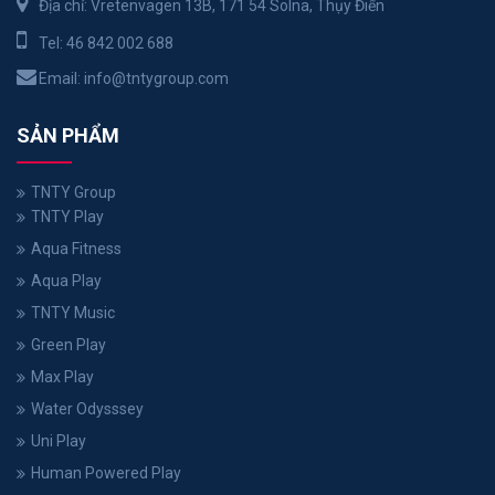
Địa chỉ: Vretenvägen 13B, 171 54 Solna, Thụy Điển
Tel:
46 842 002 688
Email:
info@tntygroup.com
SẢN PHẨM
TNTY Group
TNTY Play
Aqua Fitness
Aqua Play
TNTY Music
Green Play
Max Play
Water Odysssey
Uni Play
Human Powered Play