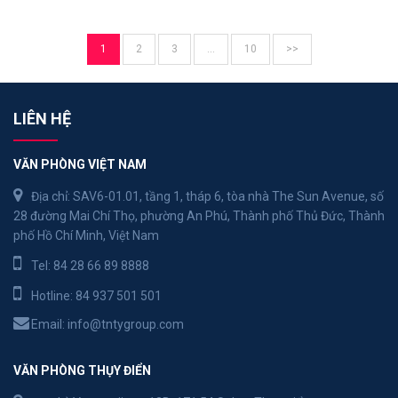
1
2
3
…
10
>>
LIÊN HỆ
VĂN PHÒNG VIỆT NAM
Địa chỉ: SAV6-01.01, tầng 1, tháp 6, tòa nhà The Sun Avenue, số
28 đường Mai Chí Thọ, phường An Phú, Thành phố Thủ Đức, Thành
phố Hồ Chí Minh, Việt Nam
Tel:
84 28 66 89 8888
Hotline:
84 937 501 501
Email:
info@tntygroup.com
VĂN PHÒNG THỤY ĐIỂN