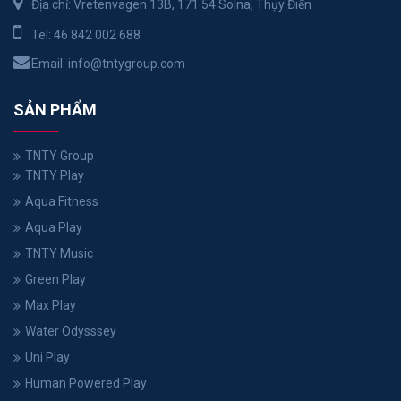
Địa chỉ: Vretenvägen 13B, 171 54 Solna, Thụy Điển
Tel:
46 842 002 688
Email:
info@tntygroup.com
SẢN PHẨM
TNTY Group
TNTY Play
Aqua Fitness
Aqua Play
TNTY Music
Green Play
Max Play
Water Odysssey
Uni Play
Human Powered Play